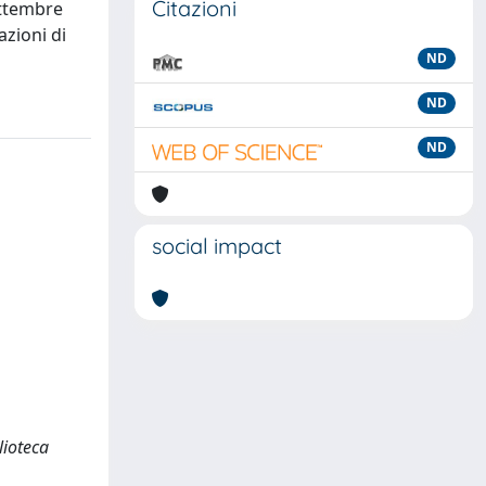
Citazioni
ettembre
azioni di
ND
ND
ND
social impact
blioteca