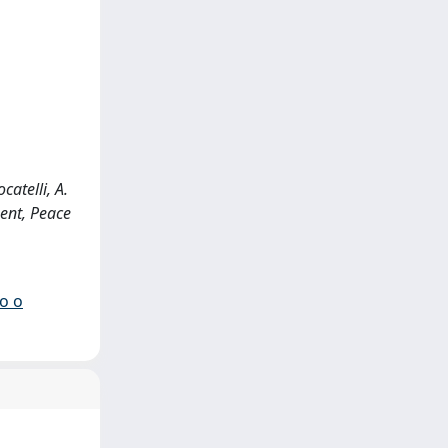
catelli, A.
ent, Peace
io o