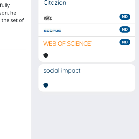
Citazioni
fully
ason, he
ND
 the set of
ND
ND
social impact