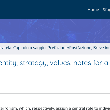
Home
Sfo
uratela: Capitolo o saggio; Prefazione/Postfazione; Breve i
ntity, strategy, values​​: notes for a
rrorism, which, respectively, assign a central role to indivi