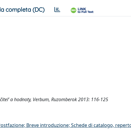
a completa (DC)
 Učitel’ a hodnoty, Verbum, Ruzomberok 2013: 116-125
/Postfazione; Breve introduzione; Schede di catalogo, repert