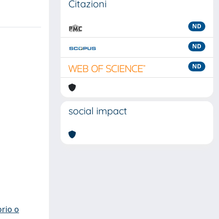
Citazioni
ND
ND
ND
social impact
orio o