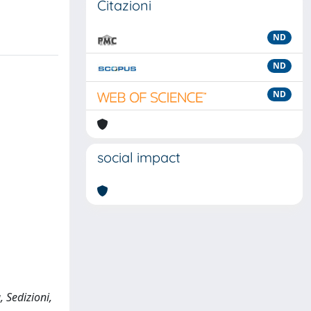
Citazioni
ND
ND
ND
social impact
, Sedizioni,