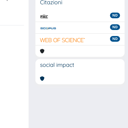
Citazioni
ND
ND
ND
social impact