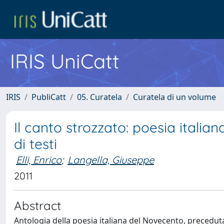
IRIS UniCatt
IRIS
PubliCatt
05. Curatela
Curatela di un volume
Il canto strozzato: poesia italia
di testi
Elli, Enrico
;
Langella, Giuseppe
2011
Abstract
Antologia della poesia italiana del Novecento, preceduta 