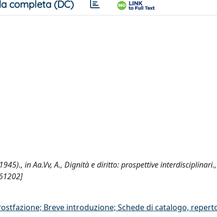
a completa (DC)
1945)., in Aa.Vv, A., Dignità e diritto: prospettive interdisciplinari.,
/61202]
/Postfazione; Breve introduzione; Schede di catalogo, repert