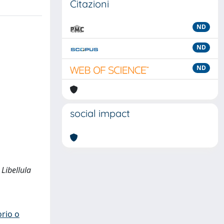
Citazioni
ND
ND
ND
social impact
 Libellula
orio o