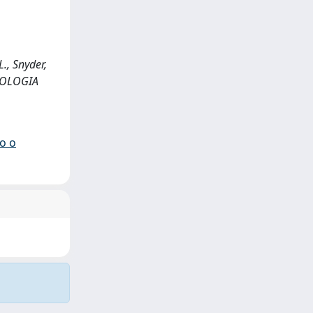
L., Snyder,
ICOLOGIA
io o