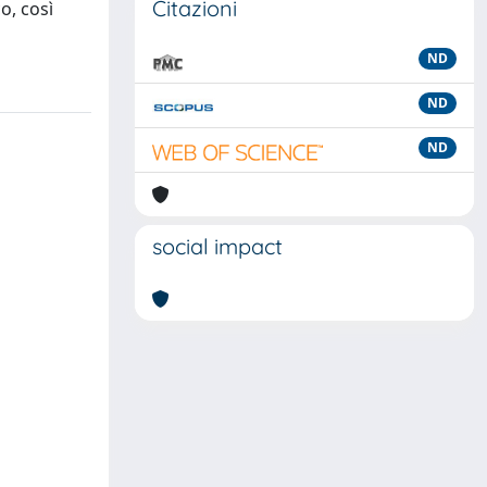
Citazioni
o, così
ND
ND
ND
social impact