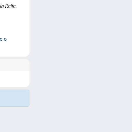
in Italia.
io o