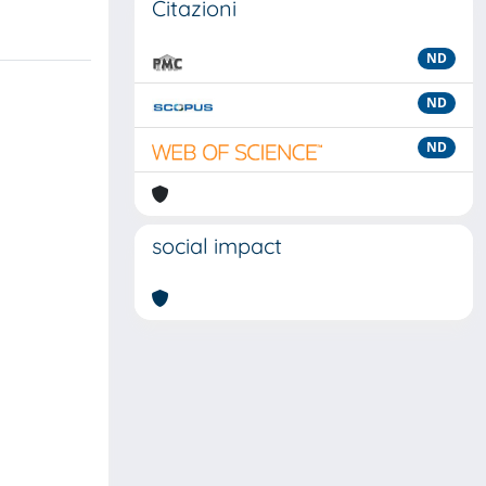
Citazioni
ND
ND
ND
social impact