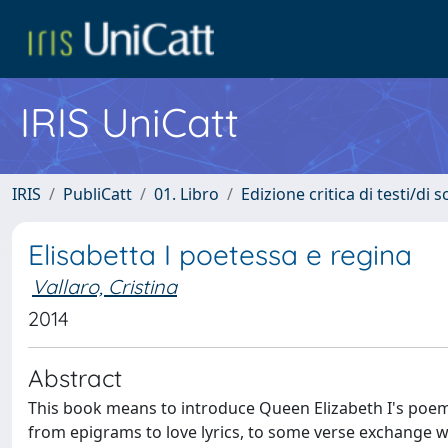
IRIS UniCatt
IRIS
PubliCatt
01. Libro
Edizione critica di testi/di
Elisabetta I poetessa e regina
Vallaro, Cristina
2014
Abstract
This book means to introduce Queen Elizabeth I's poems
from epigrams to love lyrics, to some verse exchange 