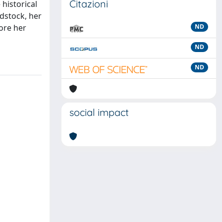
Citazioni
historical
dstock, her
fore her
ND
ND
ND
social impact