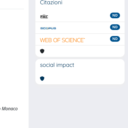
Citazioni
ND
ND
ND
social impact
 Lo Monaco