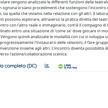
icolare vengono analizzate le differenti funzioni della teatrali
 in ognuna vi siano procedimenti che sostengono l'incontro
 sia quella che viviamo nella relazione con gli altri. Il labora
panti possono esplorare, attraverso la pratica diretta del tea
ontro con l'altro reale o immaginario, com'è il compagno di 
clinato entro una situazione di 'come se' dove giocare in m
e. Vengono quindi analizzate le modalità con cui si sviluppa 
ogressivamente l'instaurarsi delle relazioni, il fare gruppo
nvenzione insieme agli altri. L'incontro diventa possibilità d
traverso l'azione/collaborazione scenica.
a completa (DC)