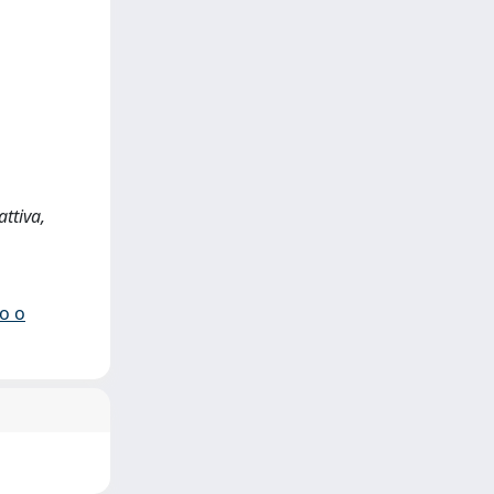
attiva,
io o