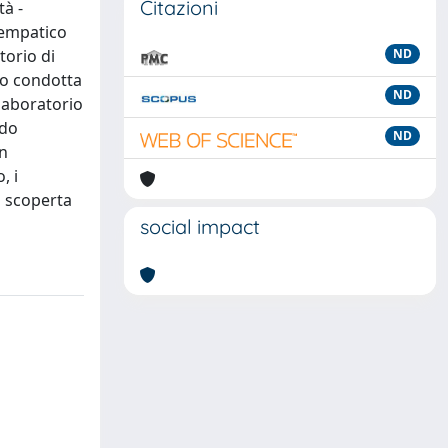
Citazioni
tà -
 empatico
torio di
ND
tro condotta
ND
laboratorio
odo
ND
un
, i
i scoperta
social impact