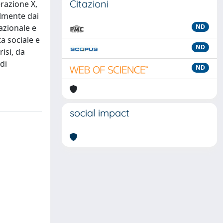
Citazioni
erazione X,
almente dai
azionale e
ND
ta sociale e
ND
isi, da
di
ND
social impact