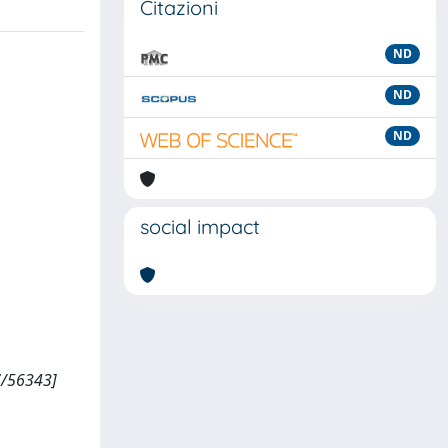
Citazioni
ND
ND
ND
social impact
07/56343]