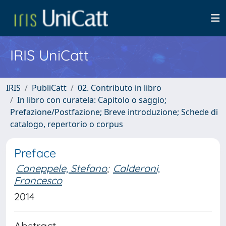
IRIS UniCatt
IRIS
PubliCatt
02. Contributo in libro
In libro con curatela: Capitolo o saggio;
Prefazione/Postfazione; Breve introduzione; Schede di
catalogo, repertorio o corpus
Preface
Caneppele, Stefano
;
Calderoni,
Francesco
2014
Abstract