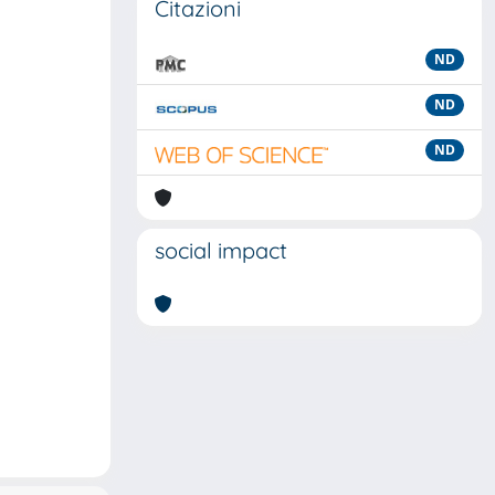
Citazioni
ND
ND
ND
social impact