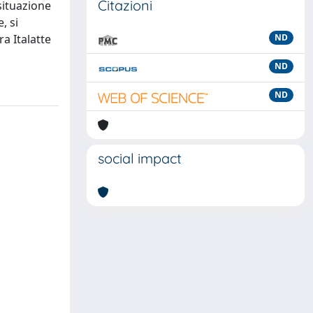
Citazioni
situazione
, si
a Italatte
ND
ND
ND
social impact