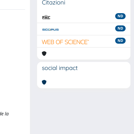
Citazioni
ND
ND
ND
social impact
de la