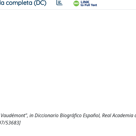
a completa (DC)
e Vaudémont", in Diccionario Biográfico Español, Real Academia 
807/53683]