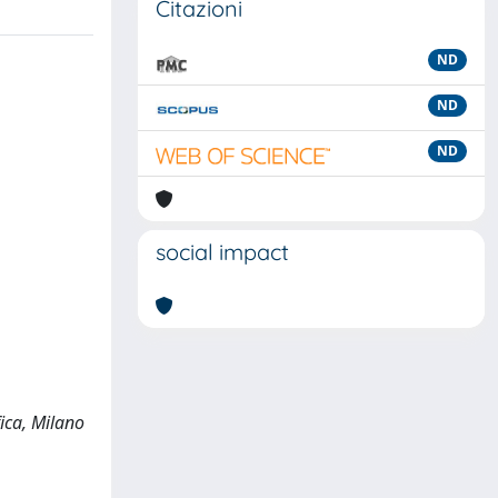
Citazioni
ND
ND
ND
social impact
fica, Milano