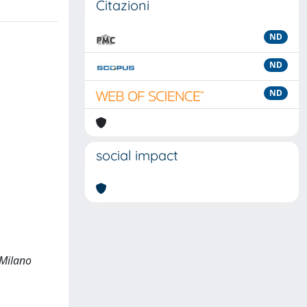
Citazioni
ND
ND
ND
social impact
 Milano