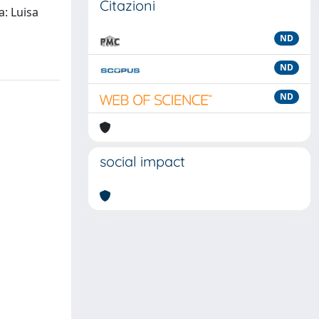
Citazioni
a: Luisa
ND
ND
ND
social impact