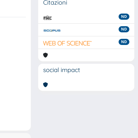
Citazioni
ND
ND
ND
social impact