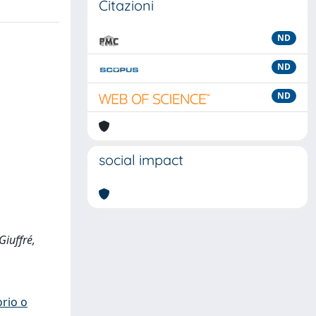
Citazioni
ND
ND
ND
social impact
Giuffré,
orio o