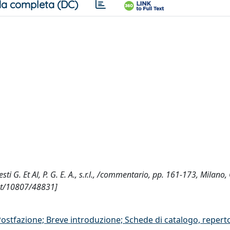
a completa (DC)
sti G. Et Al, P. G. E. A., s.r.l., /commentario, pp. 161-173, Milano, 
net/10807/48831]
/Postfazione; Breve introduzione; Schede di catalogo, repert