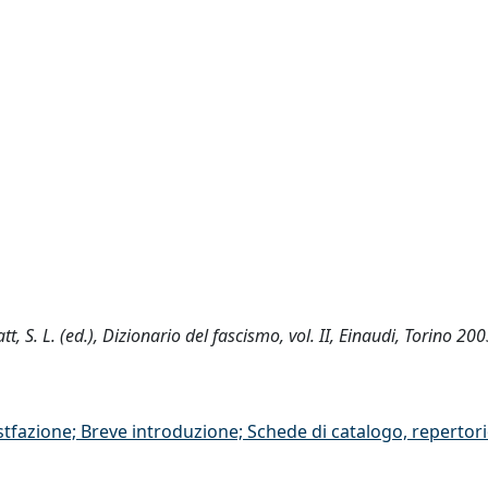
tt, S. L. (ed.), Dizionario del fascismo, vol. II, Einaudi, Torino 20
stfazione; Breve introduzione; Schede di catalogo, repertor