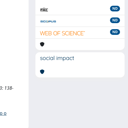
ND
ND
ND
social impact
03: 138-
io o