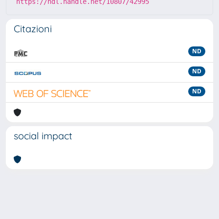
https://hdl.handle.net/10807/42995
Citazioni
ND
ND
ND
social impact