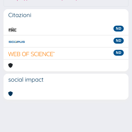
Citazioni
ND
ND
ND
social impact