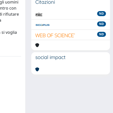
Citazioni
gli uomini
ontro con
i rifiutare
ND
a
ND
si voglia
ND
social impact