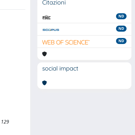
Citazioni
ND
ND
ND
social impact
: 129