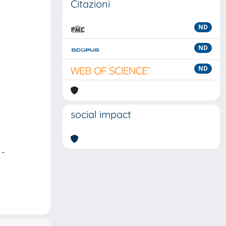
Citazioni
ND
ND
ND
social impact
 -