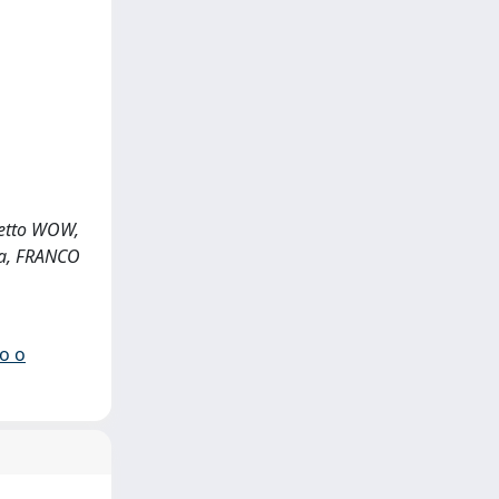
ogetto WOW,
ica, FRANCO
io o