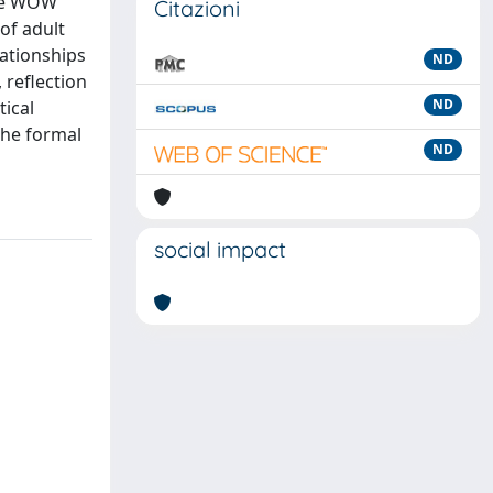
the WOW
Citazioni
of adult
ationships
ND
 reflection
ND
ical
the formal
ND
social impact