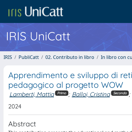
IRIS UniCatt
IRIS
PubliCatt
02. Contributo in libro
In libro con c
Apprendimento e sviluppo di reti
pedagogico al progetto WOW
Lamberti, Mattia
;
Balloi, Cristina
;
Primo
Secondo
2024
Abstract