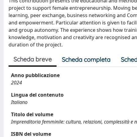
This contribution presents the educational and metho
project to support female entrepreneurship. Moving beyo
learning, peer exchange, business networking and Comm
and empowerment. Particular attention is given to facili
and group autonomy. The experience shows how trainin
knowledge, motivation and creativity are recognised a
duration of the project.
Scheda breve
Scheda completa
Sched
Anno pubblicazione
2024
Lingua del contenuto
Italiano
Titolo del volume
Imprenditoria femminile: cultura, relazioni, complessità e 
ISBN del volume