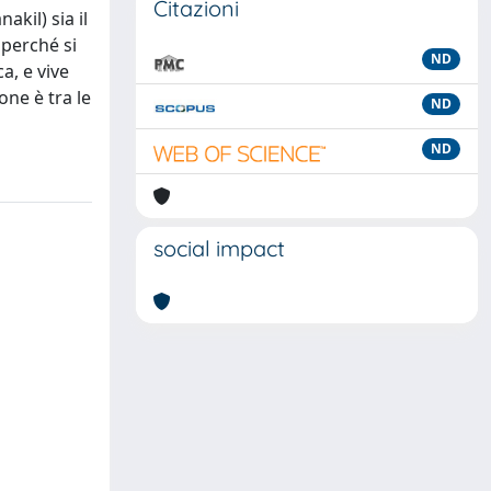
Citazioni
akil) sia il
 perché si
ND
a, e vive
one è tra le
ND
ND
social impact