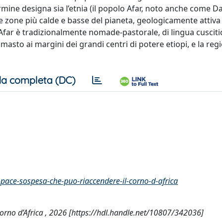
ermine designa sia l’etnia (il popolo Afar, noto anche come Dan
elle zone più calde e basse del pianeta, geologicamente attiva
 Afar è tradizionalmente nomade-pastorale, di lingua cuscitic
imasto ai margini dei grandi centri di potere etiopi, e la regi
a completa (DC)
la-pace-sospesa-che-puo-riaccendere-il-corno-d-africa
 Corno d’Africa , 2026 [https://hdl.handle.net/10807/342036]