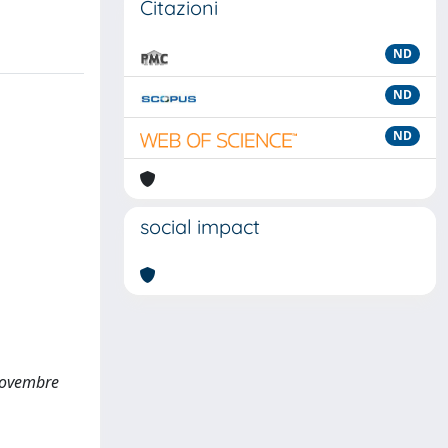
Citazioni
ND
ND
ND
social impact
 novembre