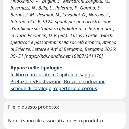
Finocchiaro, A., Bugini, E., Mencaroni Zoppetti, M.,
Invernizzi, N., Billa, L., Palermo, P., Gamba, E.,
Bernuzzi, M., Resmini, M., Cavadini, G., Nurchis, F.,
Intorno a CIL V, 5124: spunti per una ricostruzione
d'ambiente sui 'munera gladiatoria' a 'Bergomum'.,
in Dario Personen, D. P. (ed.), 'Lusus in urbe'. Giochi
spettacoli e passatempi nella società orobica, Ateneo
di Scienze, Lettere e Arti di Bergamo, Bergamo 2026:
39- 51 [https://hdl.handle.net/10807/341470]
Appare nelle tipologie:
In libro con curatela: Capitolo o saggio;
Prefazione/Postfazione; Breve introduzione;
Schede di catalogo, repertorio o corpus
File in questo prodotto:
Non ci sono file associati a questo prodotto.