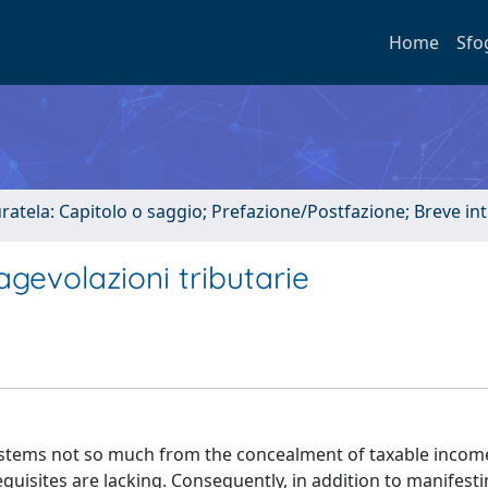
Home
Sfo
uratela: Capitolo o saggio; Prefazione/Postfazione; Breve i
e agevolazioni tributarie
ves stems not so much from the concealment of taxable incom
quisites are lacking. Consequently, in addition to manifesti