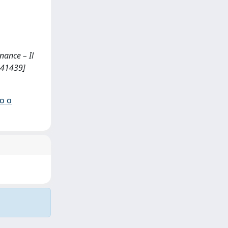
rnance – Il
/341439]
io o