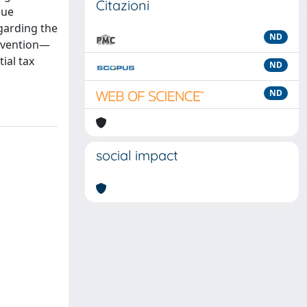
Citazioni
due
egarding the
ND
revention—
ial tax
ND
ND
social impact