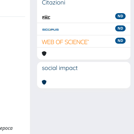
Citazioni
ND
ND
ND
social impact
d epoca