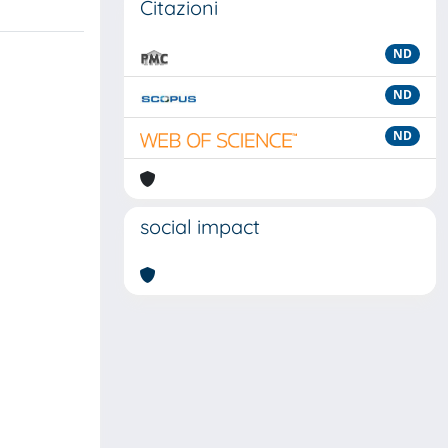
Citazioni
ND
ND
ND
social impact