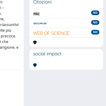
Citazioni
mi
i –
,
ND
he,
ND
riassuntivi
lle più
ND
 precoce.
i che
arigione, e
social impact