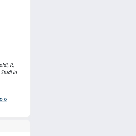
di, P.,
 Studi in
io o