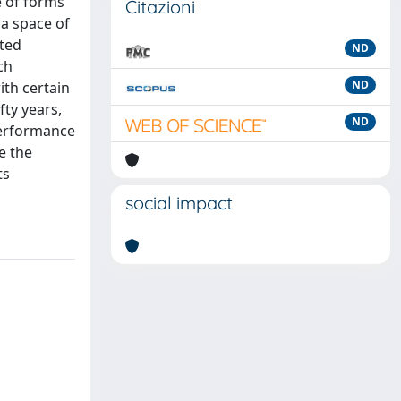
e of forms
Citazioni
 a space of
nted
ND
ch
ND
ith certain
fty years,
ND
performance
e the
ts
social impact