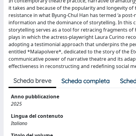
In contemporary theatre practice, narrative dramaturgy
it takes and because of the popularity and longevity o
resistance in what Byung-Chul Han has termed ‘a post-na
information and the dominance of storytelling. In this 
storytelling serves as a tool for retracing fragments of 
plays in which the actress-playwright Laura Curino recon
adopting a testimonial approach that underpins the per
entitled *Malapolvere*, dedicated to the story of the E
communicative power of narrative theatre and its adaptab
effectiveness in reconstructing and redefining social 
Scheda breve
Scheda completa
Sched
Anno pubblicazione
2025
Lingua del contenuto
Italiano
Titolo del volume