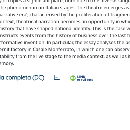
 occupies a significant place, both due to the diverse rang
f the phenomenon on Italian stages. The theatre emerges as
rrative era’, characterised by the proliferation of fragme
context, theatrical narration becomes an opportunity in whi
history that have shaped national identity. This is the case w
structs events from the history of business over the last fi
formative invention. In particular, the essay analyses the 
ternit factory in Casale Monferrato, in which one can observ
ility from the live stage to the media context, as well as i
memory.
a completa (DC)