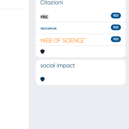
Citazioni
ND
ND
ND
social impact