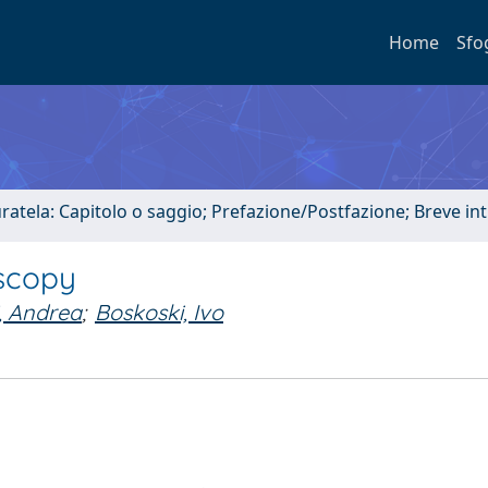
Home
Sfo
uratela: Capitolo o saggio; Prefazione/Postfazione; Breve i
oscopy
i, Andrea
;
Boskoski, Ivo