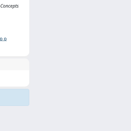
w Concepts
io o