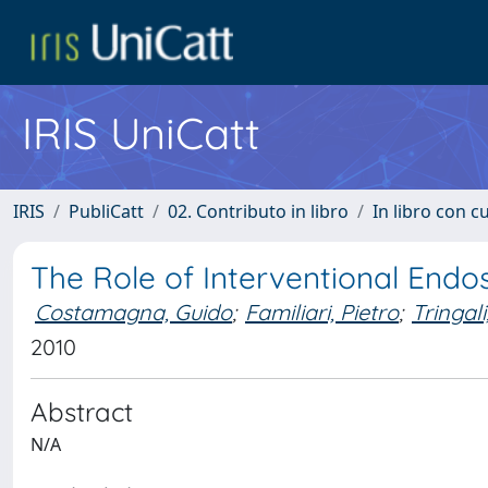
IRIS UniCatt
IRIS
PubliCatt
02. Contributo in libro
In libro con c
The Role of Interventional End
Costamagna, Guido
;
Familiari, Pietro
;
Tringal
2010
Abstract
N/A