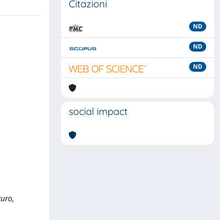
Citazioni
ND
ND
ND
social impact
turo,