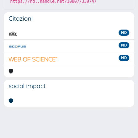
https://hdl.handle.net/10807/339747
Citazioni
ND
ND
ND
social impact