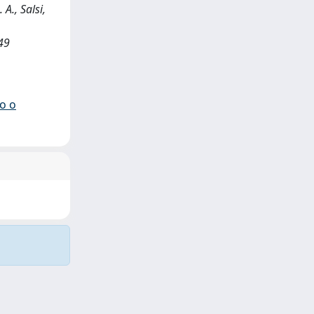
 A., Salsi,
49
io o