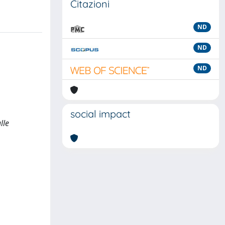
Citazioni
ND
ND
ND
social impact
lle