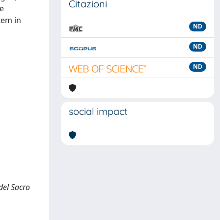
Citazioni
te
tem in
ND
ND
ND
social impact
 del Sacro