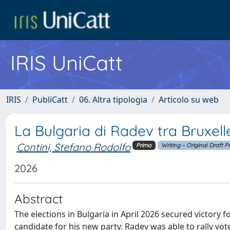
IRIS UniCatt
IRIS
PubliCatt
06. Altra tipologia
Articolo su web
La Bulgaria di Radev tra Bruxel
Contini, Stefano Rodolfo
Primo
Writing – Original Draft P
2026
Abstract
The elections in Bulgaria in April 2026 secured victory
candidate for his new party. Radev was able to rally vo