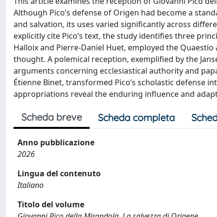
This article examines the reception of Giovanni Pico de
Although Pico’s defense of Origen had become a standa
and salvation, its uses varied significantly across diffe
explicitly cite Pico’s text, the study identifies three p
Halloix and Pierre-Daniel Huet, employed the Quaestio a
thought. A polemical reception, exemplified by the Jan
arguments concerning ecclesiastical authority and papal
Étienne Binet, transformed Pico’s scholastic defense int
appropriations reveal the enduring influence and adapta
Scheda breve
Scheda completa
Sched
Anno pubblicazione
2026
Lingua del contenuto
Italiano
Titolo del volume
Giovanni Pico della Mirandola, La salvezza di Origene,