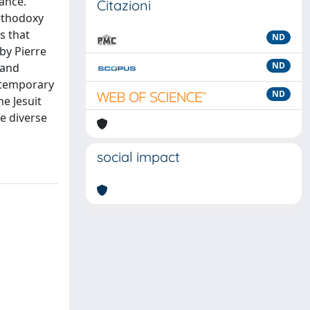
rance.
Citazioni
rthodoxy
s that
ND
 by Pierre
ND
 and
ontemporary
ND
e Jesuit
se diverse
social impact