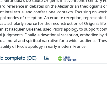
lla Mirandola’s De salute Origenis in seventeenth-century F
rd reference in debates on the Alexandrian theologian’s o
rent intellectual and confessional contexts. Focusing on work
rincipal modes of reception. An erudite reception, represented
s a scholarly source for the reconstruction of Origen’s life
senist Pasquier Quesnel, used Pico’s apology to support c
 judgments. Finally, a devotional reception, embodied by th
o a moral and spiritual narrative for a wider audience. The
bility of Pico’s apology in early modern France.
a completa (DC)