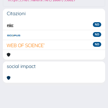
Citazioni
ND
ND
ND
social impact