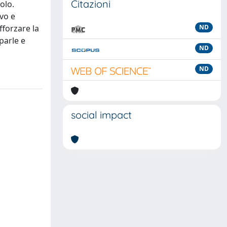
Citazioni
olo.
vo e
fforzare la
ND
parle e
ND
ND
social impact