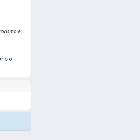
rrorismo e
orio o