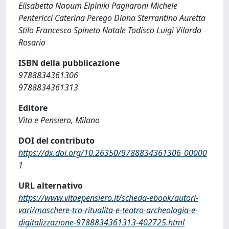
Elisabetta Naoum Elpiniki Pagliaroni Michele
Pentericci Caterina Perego Diana Sterrantino Auretta
Stilo Francesco Spineto Natale Todisco Luigi Vilardo
Rosario
ISBN della pubblicazione
9788834361306
9788834361313
Editore
Vita e Pensiero, Milano
DOI del contributo
https://dx.doi.org/10.26350/9788834361306_00000
1
URL alternativo
https://www.vitaepensiero.it/scheda-ebook/autori-
vari/maschere-tra-ritualita-e-teatro-archeologia-e-
digitalizzazione-9788834361313-402725.html