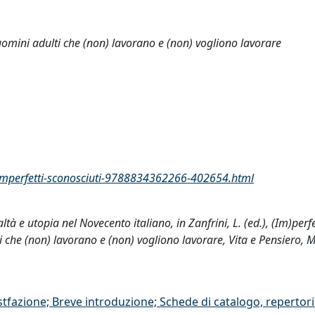
 uomini adulti che (non) lavorano e (non) vogliono lavorare
i/imperfetti-sconosciuti-9788834362266-402654.html
ltà e utopia nel Novecento italiano, in Zanfrini, L. (ed.), (Im)perfe
i che (non) lavorano e (non) vogliono lavorare, Vita e Pensiero, 
stfazione; Breve introduzione; Schede di catalogo, repertor