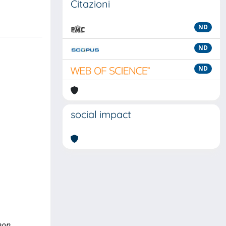
Citazioni
ND
ND
ND
social impact
 non