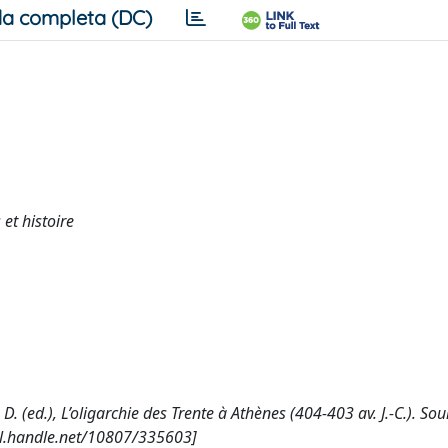
a completa (DC)
 et histoire
 D. (ed.), L’oligarchie des Trente à Athènes (404-403 av. J.-C.). Sou
/hdl.handle.net/10807/335603]