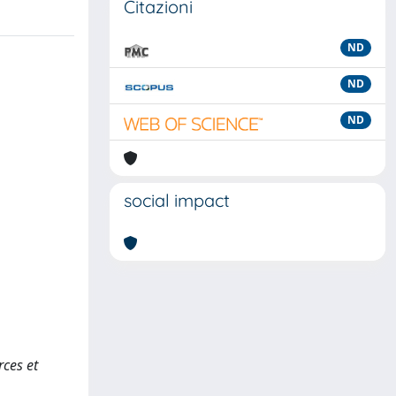
Citazioni
ND
ND
ND
social impact
rces et