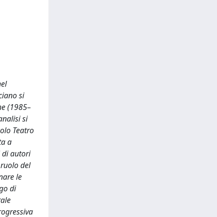
nel
ciano si
the (1985–
nalisi si
colo Teatro
ta a
 di autori
 ruolo del
nare le
go di
rale
rogressiva