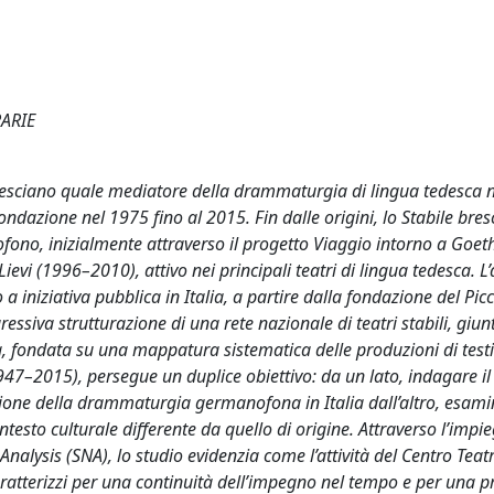
ARIE
 Bresciano quale mediatore della drammaturgia di lingua tedesca 
ondazione nel 1975 fino al 2015. Fin dalle origini, lo Stabile bres
ofono, inizialmente attraverso il progetto Viaggio intorno a Goe
Lievi (1996–2010), attivo nei principali teatri di lingua tedesca. L’a
a iniziativa pubblica in Italia, a partire dalla fondazione del Pic
essiva strutturazione di una rete nazionale di teatri stabili, giun
ca, fondata su una mappatura sistematica delle produzioni di testi
1947–2015), persegue un duplice obiettivo: da un lato, indagare il
azione della drammaturgia germanofona in Italia dall’altro, esami
ntesto culturale differente da quello di origine. Attraverso l’impie
nalysis (SNA), lo studio evidenzia come l’attività del Centro Teat
ratterizzi per una continuità dell’impegno nel tempo e per una p