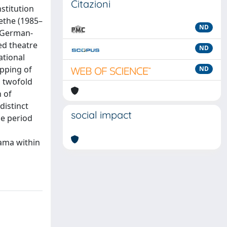
Citazioni
nstitution
oethe (1985–
ND
r German-
ed theatre
ND
ational
pping of
ND
a twofold
n of
distinct
social impact
he period
rama within