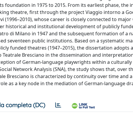
ts foundation in 1975 to 2015. From its earliest phase, the i
ing theatre, first through the project Viaggio intorno a G
Lievi (1996–2010), whose career is closely connected to majo
er historical and institutional development of publicly fund
Teatro di Milano in 1947 and the subsequent formation of a n
d seventeen public institutions. Based on a systematic ma
icly funded theatres (1947–2015), the dissertation adopts 
ro Teatrale Bresciano in the dissemination and interpretatio
eption of German-language playwrights within a culturally 
ocial Network Analysis (SNA), the study shows that, over t
ale Bresciano is characterized by continuity over time and a
ts role as a key node in the mediation of German-language d
a completa (DC)